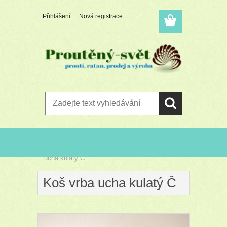
Přihlášení
Nová registrace
Úvod
»
PROUTĚNÉ KOŠE - RŮZNÉ
»
Koš vrba
ucha kulatý Č
Koš vrba ucha kulatý Č